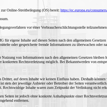
 zur Online-Streitbeilegung (OS) bereit:
https://ec.europa.eu/consumers
essum.
beilegungsverfahren vor einer Verbraucherschlichtungsstelle teilzunehmen
G für eigene Inhalte auf diesen Seiten nach den allgemeinen Gesetzen
bermittelte oder gespeicherte fremde Informationen zu überwachen oder 
r Nutzung von Informationen nach den allgemeinen Gesetzen bleiben h
iner konkreten Rechtsverletzung möglich. Bei Bekanntwerden von ents
 Dritter, auf deren Inhalte wir keinen Einfluss haben. Deshalb können
 ist stets der jeweilige Anbieter oder Betreiber der Seiten verantwortli
t. Rechtswidrige Inhalte waren zum Zeitpunkt der Verlinkung nicht erk
kten Seiten ist jedoch ohne konkrete Anhaltspunkte einer Rechtsverlet
umgehend entfernen.