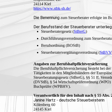
24114 Kiel
https://www.stbk-sh.de/
Die Benennung
zum Steuerberater erfolgte im B
Der Berufsstand der Steuerberater unterli
Steuerberatergesetz (
StBerG
)
Durchführungsverordnung zum Steuerberatu
Berufsordnung (BOStB)
Steuerberatervergütungsverordnung (
StBVV
Angaben zur Berufshaftpflichtversicherung
Die Berufshaftpflichtversicherung besteht bei d
Tätigkeiten in den Mitgliedsländern der Europä
Steuerberatungsgesetz (StBerG), §§ 51 ff. Verord
(DVStB), § 54 Wirtschaftsprüferordnung (WPO) in
Buchprüfer (WPBHV).
Verantwortlich für den Inhalt nach § 55 Abs.
Janine Hartz - deutsche Steuerberaterin
Kölenberg 60
24145 Kiel