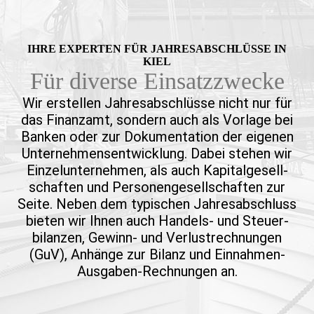
IHRE EXPERTEN FÜR JAHRES­ABSCHLÜSSE IN
KIEL
Für diverse Einsatzzwecke
Wir erstellen Jahres­abschlüsse nicht nur für
das Finanz­amt, sondern auch als Vorlage bei
Banken oder zur Dokumen­tation der eigenen
Unter­nehmens­entwick­lung. Dabei stehen wir
Einzel­unter­nehmen, als auch Kapital­gesell­
schaften und Personen­gesell­schaften zur
Seite. Neben dem typischen
Jahres­abschluss
bieten wir Ihnen auch
Handels- und Steuer­
bilanzen, Gewinn- und Verlust­rech­nungen
(GuV), Anhänge zur Bilanz und Einnahmen-
Ausgaben-Rechnungen
an.