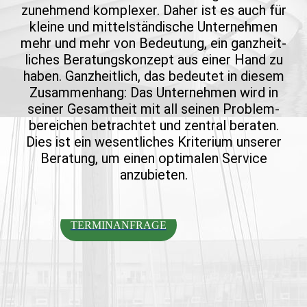
zunehmend komplexer. Daher ist es auch für
kleine und mittel­stän­dische Unter­nehmen
mehr und mehr von Bedeu­tung, ein ganz­heit­
liches Beratungs­konzept aus einer Hand zu
haben. Ganz­heit­lich, das bedeutet in diesem
Zusammen­hang: Das Unter­nehmen wird in
seiner Gesamt­heit mit all seinen Problem­
bereichen betrach­tet und zentral beraten.
Dies ist ein wesent­liches Krite­rium unserer
Bera­tung, um einen optimalen Service
anzubieten.
TERMINANFRAGE