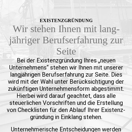
EXISTENZ­GRÜNDUNG
Wir stehen Ihnen mit lang­
jähriger Berufs­erfahrung zur
Seite
Bei der Existenz­gründung Ihres „neuen
Unternehmens“ stehen wir Ihnen mit unserer
lang­jährigen Berufs­erfahrung zur Seite. Dies
wird mit der Wahl unter Berück­sichti­gung der
zukünf­tigen Unter­nehmens­form abgestimmt.
Hierbei wird darauf geachtet, dass alle
steuer­lichen Vorschriften und die Erstellung
von Check­listen für den Ablauf Ihrer Existenz­
gründung in Einklang stehen.
Unter­nehme­rische Entschei­dungen werden