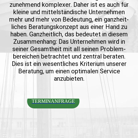
zunehmend komplexer. Daher ist es auch für
kleine und mittel­stän­dische Unter­nehmen
mehr und mehr von Bedeu­tung, ein ganz­heit­
liches Beratungs­konzept aus einer Hand zu
haben. Ganz­heit­lich, das bedeutet in diesem
Zusammen­hang: Das Unter­nehmen wird in
seiner Gesamt­heit mit all seinen Problem­
bereichen betrach­tet und zentral beraten.
Dies ist ein wesent­liches Krite­rium unserer
Bera­tung, um einen optimalen Service
anzubieten.
TERMINANFRAGE