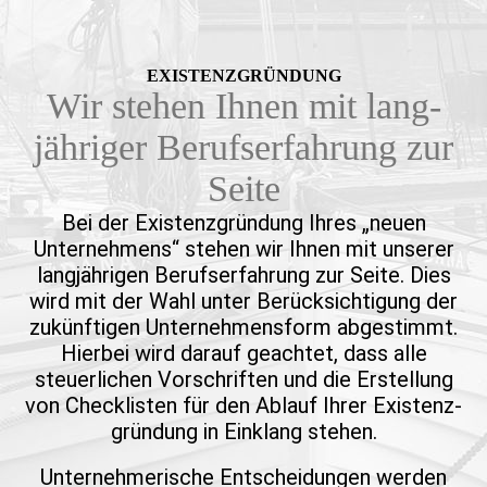
EXISTENZ­GRÜNDUNG
Wir stehen Ihnen mit lang­
jähriger Berufs­erfahrung zur
Seite
Bei der Existenz­gründung Ihres „neuen
Unternehmens“ stehen wir Ihnen mit unserer
lang­jährigen Berufs­erfahrung zur Seite. Dies
wird mit der Wahl unter Berück­sichti­gung der
zukünf­tigen Unter­nehmens­form abgestimmt.
Hierbei wird darauf geachtet, dass alle
steuer­lichen Vorschriften und die Erstellung
von Check­listen für den Ablauf Ihrer Existenz­
gründung in Einklang stehen.
Unter­nehme­rische Entschei­dungen werden